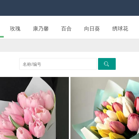
玫瑰
康乃馨
百合
向日葵
绣球花