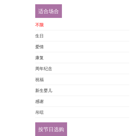
适合场合
不限
生日
爱情
康复
周年纪念
祝福
新生婴儿
感谢
吊唁
按节日选购