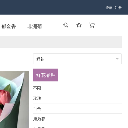
登录
注册
郁金香
非洲菊
鲜花品种
不限
玫瑰
百合
康乃馨