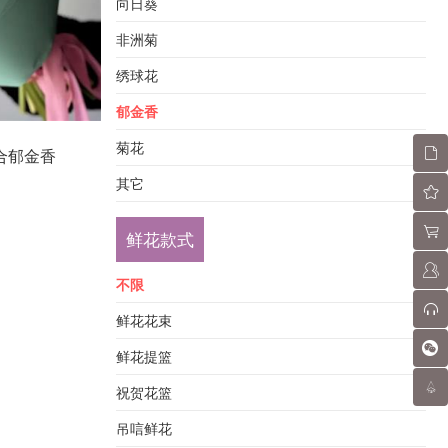
向日葵
非洲菊
绣球花
郁金香
菊花
合郁金香
其它
鲜花款式
不限
鲜花花束
鲜花提篮
祝贺花篮
吊唁鲜花