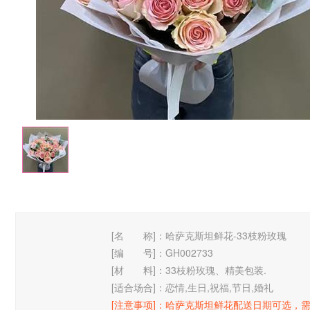
[名 称]：
哈萨克斯坦鲜花-33枝粉玫瑰
[编 号]：
GH002733
[材 料]：
33枝粉玫瑰、精美包装.
[适合场合]：
恋情,生日,祝福,节日,婚礼
[注意事项]：
哈萨克斯坦鲜花配送日期可选，需