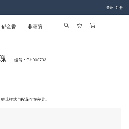
登录
注册
郁金香
非洲菊
玫瑰
编号：GH002733
，鲜花样式与配花存在差异。