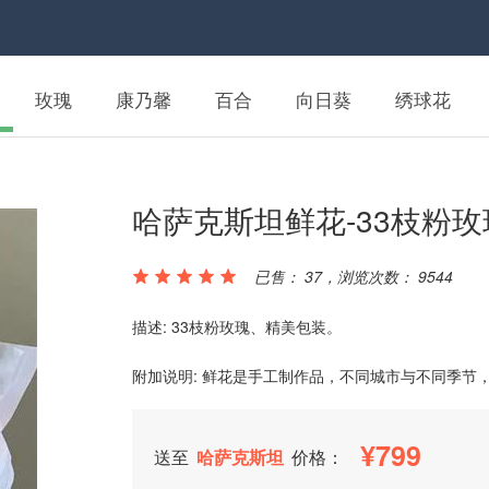
玫瑰
康乃馨
百合
向日葵
绣球花
哈萨克斯坦鲜花-33枝粉
已售： 37，浏览次数： 9544
描述: 33枝粉玫瑰、精美包装。
附加说明: 鲜花是手工制作品，不同城市与不同季节
799
送至
哈萨克斯坦
价格：