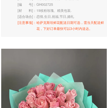
[编 号]：
GH002725
[材 料]：
19枝粉玫瑰、精美包装.
[适合场合]：
恋情,生日,祝福,节日,婚礼
[注意事项]：
哈萨克斯坦鲜花配送日期可选，需当天配送鲜
花，下好订单最快可以3小时内送达。