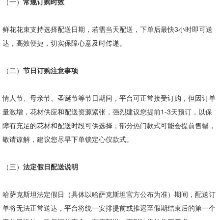
（一）
常规订购时效
鲜花花束支持选择配送日期，若需当天配送，下单后最快
3
小时即可送
达，高效便捷，切实保障心意及时传递。
（二）
节日订购注意事项
情人节、母亲节、圣诞节等节日期间，平台可正常接受订购，但因订单
量激增，花材供应和配送资源紧张，强烈建议您提前
1-3
天预订，以保
障有充足的花材和配送时段可供选择；部分热门款式可能会提前售罄，
敬请谅解，建议您尽早下单锁定心仪款式。
（三）
法定假日配送说明
哈萨克斯坦法定假日（具体以哈萨克斯坦官方公布为准）期间，配送订
单将无法正常送达，平台将统一安排提前或推迟至假期结束后的第一个