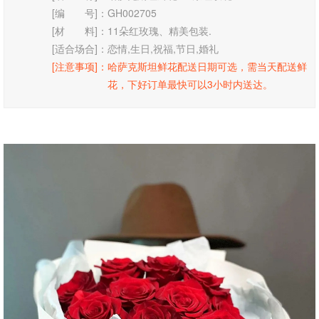
[编 号]：
GH002705
[材 料]：
11朵红玫瑰、精美包装.
[适合场合]：
恋情,生日,祝福,节日,婚礼
[注意事项]：
哈萨克斯坦鲜花配送日期可选，需当天配送鲜
花，下好订单最快可以3小时内送达。