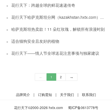
花行天下：跨越全球的鲜花速递传奇
花行天下哈萨克斯坦分网（kazakhstan.hxtx.com）简介
哈萨克斯坦热卖款！11 朵红玫瑰，解锁所有浪漫时刻
适合猫狗安全且友好的植物
花行天下——情人节全球送花注意事项与独家建议
←
1
2
→
品牌简介
|
订购需知
|
关于我们
|
联系我们
花行天下©2000-2026 hxtx.com
蜀ICP备0613778号