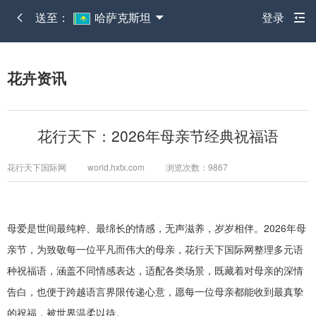
送至：
哈萨克斯坦
登录
花卉资讯
花行天下：2026年母亲节经典祝福语
花行天下国际网 world.hxtx.com 浏览次数：9867
母爱是世间最纯粹、最绵长的情感，无声滋养，岁岁相伴。
2026年母
亲节，为致敬每一位平凡而伟大的母亲，
花行天下国际网
整理多元语
种祝福语，涵盖不同情感表达，适配各类场景，既藏着对母亲的深情
告白，也便于跨越语言界限传递心意，愿每一位母亲都能收到最真挚
的祝福，被世界温柔以待。