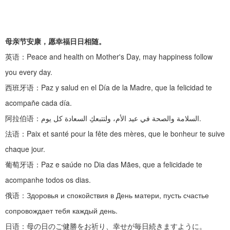
母亲节安康，愿幸福日日相随。
英语：
Peace and health on Mother's Day, may happiness follow
you every day.
西班牙语：
Paz y salud en el Día de la Madre, que la felicidad te
acompañe cada día.
阿拉伯语：
السلامة والصحة في عيد الأم، ولتتبعكِ السعادة كل يوم.
法语：
Paix et santé pour la fête des mères, que le bonheur te suive
chaque jour.
葡萄牙语：
Paz e saúde no Dia das Mães, que a felicidade te
acompanhe todos os dias.
俄语：
Здоровья и спокойствия в День матери, пусть счастье
сопровождает тебя каждый день.
日语：母の日のご健勝をお祈り、幸せが毎日続きますように。