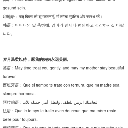
gesund sein.
印地语：
मातृ दिवस की शुभकामनाएँ, माँ हमेशा सुरक्षित और स्वस्थ रहें।
韩语：어머니의
날
축하해
,
엄마가 언제나 평안하고 건강하시길 바랍
니다。
岁月温柔以待，愿我的妈妈永远美丽。
英语：
May time treat you gently, and may my mother stay beautiful
forever.
西班牙语：
Que el tiempo te trate con ternura, que mi madre sea
siempre hermosa.
阿拉伯语：
ليعاملك الزمن بلطف، ولتظل أمي جميلة للأبد.
法语：
Que le temps te traite avec douceur, que ma mère reste
belle pour toujours.
葡萄牙语：
Que o tempo te trate com ternura, que minha mãe seja