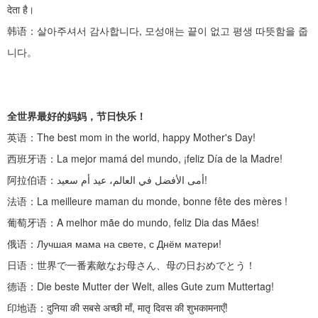
देता है।
韩语：살아주셔서
감사합니다
,
모성애는 끝이 없고 평생 따뜻함을 줍
니다。
全世界最好的妈妈，节日快乐！
英语：
The best mom in the world, happy Mother's Day!
西班牙语：
La mejor mamá del mundo, ¡feliz Día de la Madre!
阿拉伯语：
أمى الأفضل في العالم، عيد أم سعيد!
法语：
La meilleure maman du monde, bonne fête des mères !
葡萄牙语：
A melhor mãe do mundo, feliz Dia das Mães!
俄语：
Лучшая мама на свете, с Днём матери!
日语：世界で一番素敵なお母さん、母の日おめでとう！
德语：
Die beste Mutter der Welt, alles Gute zum Muttertag!
印地语：
दुनिया की सबसे अच्छी माँ, मातृ दिवस की शुभकामनाएँ!