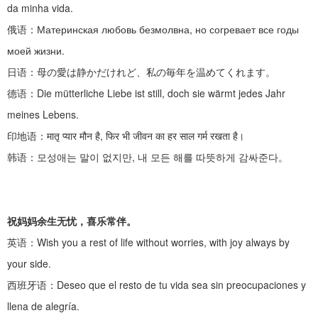
da minha vida.
俄语：
Материнская любовь безмолвна, но согревает все годы
моей жизни.
日语：母の愛は静かだけれど、私の毎年を温めてくれます。
德语：
Die mütterliche Liebe ist still, doch sie wärmt jedes Jahr
meines Lebens.
印地语：
मातृ प्यार मौन है, फिर भी जीवन का हर साल गर्म रखता है।
韩语：모성애는
말이
없지만
,
내 모든 해를 따뜻하게 감싸준다。
祝妈妈余生无忧，喜乐常伴。
英语：
Wish you a rest of life without worries, with joy always by
your side.
西班牙语：
Deseo que el resto de tu vida sea sin preocupaciones y
llena de alegría.