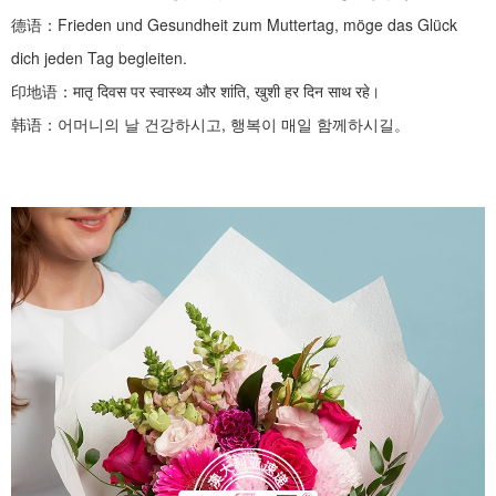
德语：
Frieden und Gesundheit zum Muttertag, möge das Glück
dich jeden Tag begleiten.
印地语：
मातृ दिवस पर स्वास्थ्य और शांति, खुशी हर दिन साथ रहे।
韩语：어머니의
날
건강하시고
,
행복이 매일 함께하시길。