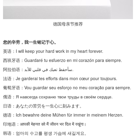
德国母亲节推荐
您的辛劳，我一生铭记于心。
英语：
I will keep your hard work in my heart forever.
西班牙语：
Guardaré tu esfuerzo en mi corazón para siempre.
阿拉伯语：
سأحفظ تعبك في قلبي للأبد.
法语：
Je garderai tes efforts dans mon cœur pour toujours.
葡萄牙语：
Vou guardar seu esforço no meu coração para sempre.
俄语：
Я навсегда сохраню твои труды в своём сердце.
日语：あなたの苦労を一生心に刻みます。
德语：
Ich bewahre deine Mühen für immer in meinem Herzen.
印地语：
आपकी मेहनत को मैं जीवन भर दिल में रखूंगा।
韩语：엄마의
수고를
평생
가슴에
새길게요。