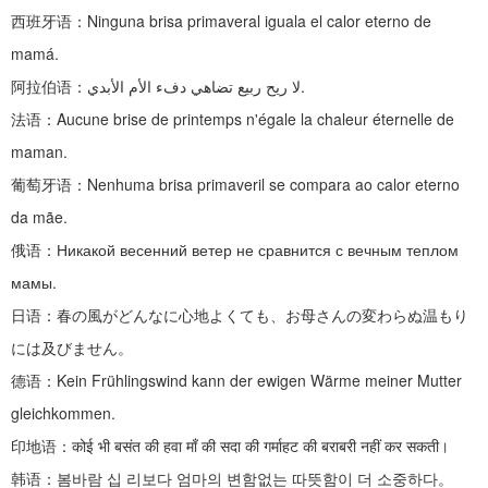
西班牙语：
Ninguna brisa primaveral iguala el calor eterno de
mamá.
阿拉伯语：
لا ريح ربيع تضاهي دفء الأم الأبدي.
法语：
Aucune brise de printemps n'égale la chaleur éternelle de
maman.
葡萄牙语：
Nenhuma brisa primaveril se compara ao calor eterno
da mãe.
俄语：
Никакой весенний ветер не сравнится с вечным теплом
мамы.
日语：春の風がどんなに心地よくても、お母さんの変わらぬ温もり
には及びません。
德语：
Kein Frühlingswind kann der ewigen Wärme meiner Mutter
gleichkommen.
印地语：
कोई भी बसंत की हवा माँ की सदा की गर्माहट की बराबरी नहीं कर सकती।
韩语：봄바람
십
리보다
엄마의
변함없는
따뜻함이
더
소중하다。