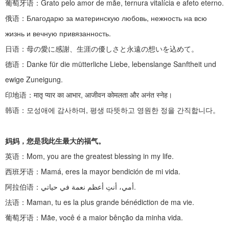
葡萄牙语：
Grato pelo amor de mãe, ternura vitalícia e afeto eterno.
俄语：
Благодарю за материнскую любовь, нежность на всю
жизнь и вечную привязанность.
日语：母の愛に感謝、生涯の優しさと永遠の想いを込めて。
德语：
Danke für die mütterliche Liebe, lebenslange Sanftheit und
ewige Zuneigung.
印地语：
मातृ प्यार का आभार, आजीवन कोमलता और अनंत स्नेह।
韩语：모성애에
감사하며
,
평생 따뜻하고 영원한 정을 간직합니다。
妈妈，您是我此生最大的福气。
英语：
Mom, you are the greatest blessing in my life.
西班牙语：
Mamá, eres la mayor bendición de mi vida.
阿拉伯语：
أمي، أنتِ أعظم نعمة في حياتي.
法语：
Maman, tu es la plus grande bénédiction de ma vie.
葡萄牙语：
Mãe, você é a maior bênção da minha vida.