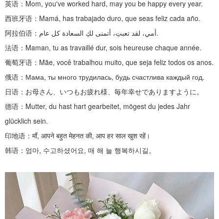
英语：
Mom, you've worked hard, may you be happy every year.
西班牙语：
Mamá, has trabajado duro, que seas feliz cada año.
阿拉伯语：
أمي، لقد تعبتِ، أتمنى لكِ السعادة كل عام.
法语：
Maman, tu as travaillé dur, sois heureuse chaque année.
葡萄牙语：
Mãe, você trabalhou muito, que seja feliz todos os anos.
俄语：
Мама, ты много трудилась, будь счастлива каждый год.
日语：お母さん、いつもお疲れ様、毎年幸せでありますように。
德语：
Mutter, du hast hart gearbeitet, mögest du jedes Jahr
glücklich sein.
印地语：
माँ, आपने बहुत मेहनत की, आप हर साल खुश रहें।
韩语：엄마
,
수고하셨어요
,
매 해 늘 행복하시길。