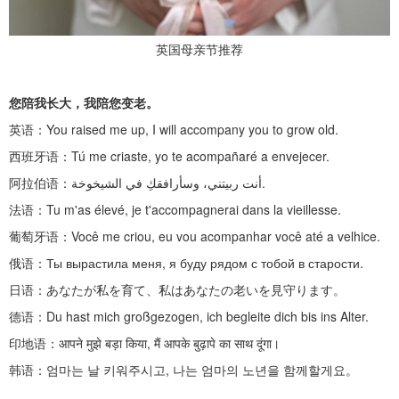
英国母亲节推荐
您陪我长大，我陪您变老。
英语：
You raised me up, I will accompany you to grow old.
西班牙语：
Tú me criaste, yo te acompañaré a envejecer.
阿拉伯语：
أنت ربيتني، وسأرافقكِ في الشيخوخة.
法语：
Tu m'as élevé, je t'accompagnerai dans la vieillesse.
葡萄牙语：
Você me criou, eu vou acompanhar você até a velhice.
俄语：
Ты вырастила меня, я буду рядом с тобой в старости.
日语：あなたが私を育て、私はあなたの老いを見守ります。
德语：
Du hast mich großgezogen, ich begleite dich bis ins Alter.
印地语：
आपने मुझे बड़ा किया, मैं आपके बुढ़ापे का साथ दूंगा।
韩语：엄마는
날
키워주시고
,
나는 엄마의 노년을 함께할게요。