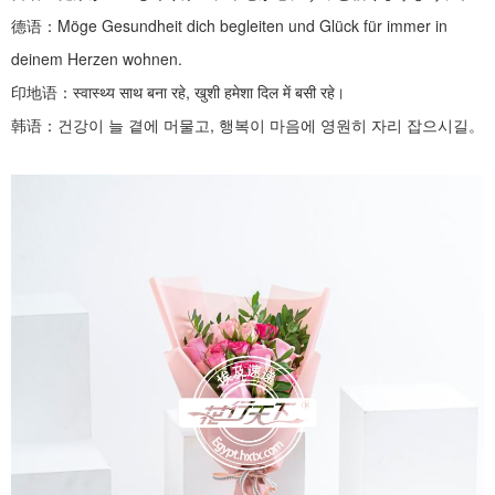
德语：
Möge Gesundheit dich begleiten und Glück für immer in
deinem Herzen wohnen.
印地语：
स्वास्थ्य साथ बना रहे, खुशी हमेशा दिल में बसी रहे।
韩语：건강이
늘
곁에
머물고
,
행복이 마음에 영원히 자리 잡으시길。