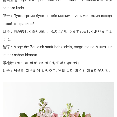
sempre linda.
俄语：
Пусть время будет к тебе мягким, пусть моя мама всегда
остаётся красивой.
日语：時が優しく寄り添い、私の母がいつまでも美しくありますよ
うに。
德语：
Möge die Zeit dich sanft behandeln, möge meine Mutter für
immer schön bleiben.
印地语：
समय आपको कोमलता से मिले, माँ सदैव सुंदर रहें।
韩语：세월이
따뜻하게
감싸주고
,
우리 엄마 영원히 아름다우시길。