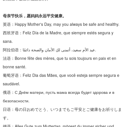
母亲节快乐，愿妈妈永远平安健康。
英语：
Happy Mother's Day, may you always be safe and healthy.
西班牙语：
Feliz Día de la Madre, que siempre estés segura y
sana.
阿拉伯语：
عيد الأم سعيد، أتمنى لكِ الأمان والصحة دائمًا.
法语：
Bonne fête des mères, que tu sois toujours en paix et en
bonne santé.
葡萄牙语：
Feliz Dia das Mães, que você esteja sempre segura e
saudável.
俄语：
С Днём матери, пусть мама всегда будет здорова и в
безопасности.
日语：母の日おめでとう、いつまでもご平安とご健康をお祈りしま
す。
德语：
Alles Gute zum Muttertag, mögest du immer sicher und