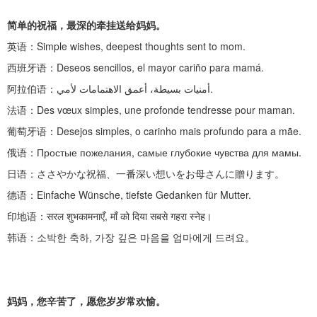
简单的祝福，最深的牵挂送给妈妈。
英语：
Simple wishes, deepest thoughts sent to mom.
西班牙语：
Deseos sencillos, el mayor cariño para mamá.
阿拉伯语：
أمنيات بسيطة، أعمق الاهتمامات لأمي.
法语：
Des vœux simples, une profonde tendresse pour maman.
葡萄牙语：
Desejos simples, o carinho mais profundo para a mãe.
俄语：
Простые пожелания, самые глубокие чувства для мамы.
日语：ささやかな祝福、一番深い想いをお母さんに贈ります。
德语：
Einfache Wünsche, tiefste Gedanken für Mutter.
印地语：
सरल शुभकामनाएँ, माँ को दिया सबसे गहरा स्नेह।
韩语：소박한
축하
,
가장 깊은 마음을 엄마에게 드려요。
妈妈，您辛苦了，愿您岁岁常欢愉。