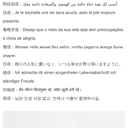
阿拉伯语：
أتمنى لكِ بقية حياة خالية من الهموم، والسعادة دائمة معكِ.
法语：
Je te souhaite une vie sans soucis, avec la joie toujours
présente.
葡萄牙语：
Desejo que o resto da sua vida seja sem preocupações
e cheia de alegria.
俄语：
Желаю тебе жизни без забот, чтобы радость всегда была
рядом.
日语：残りの人生に憂いなく、いつも幸せが寄り添いますように。
德语：
Ich wünsche dir einen sorgenfreien Lebensabschnitt mit
ständiger Freude.
印地语：
शेष जीवन चिंतामुक्त रहे, सदैव खुशी बनी रहे।
韩语：남은
인생
걱정
없고
,
언제나 기쁨이 함께하시길。