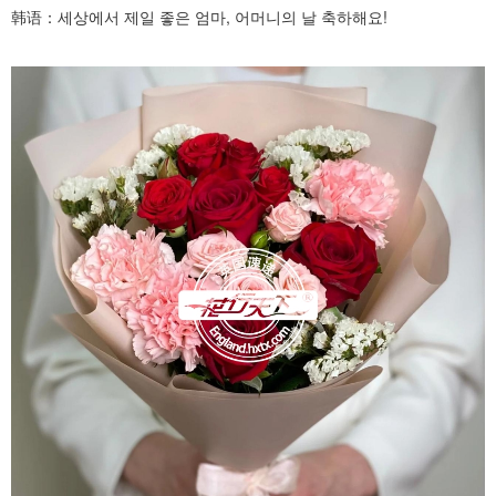
韩语：세상에서
제일
좋은
엄마
,
어머니의 날 축하해요
!