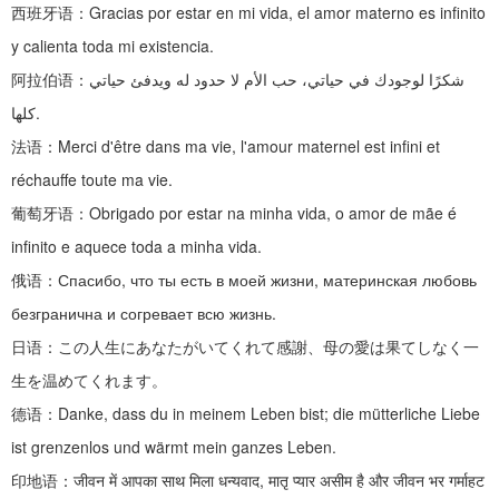
西班牙语：
Gracias por estar en mi vida, el amor materno es infinito
y calienta toda mi existencia.
阿拉伯语：
شكرًا لوجودك في حياتي، حب الأم لا حدود له ويدفئ حياتي
كلها.
法语：
Merci d'être dans ma vie, l'amour maternel est infini et
réchauffe toute ma vie.
葡萄牙语：
Obrigado por estar na minha vida, o amor de mãe é
infinito e aquece toda a minha vida.
俄语：
Спасибо, что ты есть в моей жизни, материнская любовь
безгранична и согревает всю жизнь.
日语：この人生にあなたがいてくれて感謝、母の愛は果てしなく一
生を温めてくれます。
德语：
Danke, dass du in meinem Leben bist; die mütterliche Liebe
ist grenzenlos und wärmt mein ganzes Leben.
印地语：
जीवन में आपका साथ मिला धन्यवाद, मातृ प्यार असीम है और जीवन भर गर्माहट