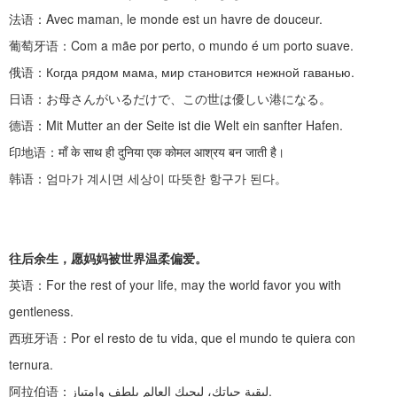
法语：
Avec maman, le monde est un havre de douceur.
葡萄牙语：
Com a mãe por perto, o mundo é um porto suave.
俄语：
Когда рядом мама, мир становится нежной гаванью.
日语：お母さんがいるだけで、この世は優しい港になる。
德语：
Mit Mutter an der Seite ist die Welt ein sanfter Hafen.
印地语：
माँ के साथ ही दुनिया एक कोमल आश्रय बन जाती है।
韩语：엄마가
계시면
세상이
따뜻한
항구가
된다。
往后余生，愿妈妈被世界温柔偏爱。
英语：
For the rest of your life, may the world favor you with
gentleness.
西班牙语：
Por el resto de tu vida, que el mundo te quiera con
ternura.
阿拉伯语：
لبقية حياتكِ، ليحبكِ العالم بلطف وامتياز.