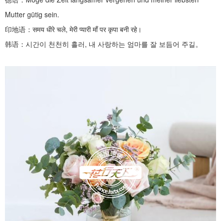
Mutter gütig sein.
印地语：
समय धीरे चले, मेरी प्यारी माँ पर कृपा बनी रहे।
韩语：시간이
천천히
흘러
,
내 사랑하는 엄마를 잘 보듬어 주길。