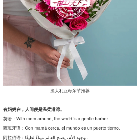
澳大利亚母亲节推荐
有妈妈在，人间便是温柔港湾。
英语：
With mom around, the world is a gentle harbor.
西班牙语：
Con mamá cerca, el mundo es un puerto tierno.
阿拉伯语：
بوجود الأم، يصبح العالم ميناءً لطيفًا.