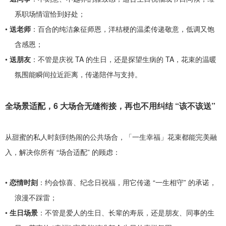
系职场情谊恰到好处；
•
送老师
：百合的纯洁象征师恩，洋桔梗的温柔传递敬意，低调又饱
含感恩；
•
送朋友
：不管是庆祝
TA
的生日，还是探望生病的
TA
，花束的温暖
氛围能瞬间拉近距离，传递陪伴与支持。
全场景适配，
6
大场合无缝衔接，再也不用纠结
“
该不该送
”
从甜蜜的私人时刻到热闹的公共场合，「一生幸福」花束都能完美融
入，解决你所有
“
场合适配
”
的顾虑：
•
恋情时刻
：约会惊喜、纪念日祝福，用它传递
“
一生相守
”
的承诺，
浪漫不踩雷；
•
生日场景
：不管是爱人的生日、长辈的寿辰，还是朋友、同事的生