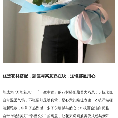
优选花材搭配，颜值与寓意双在线，送谁都显用心
能成为
“
万能花束
”
，「
一生幸福
」的花材搭配藏着大巧思：
5
枝玫瑰
自带温柔气场，不张扬却足够真挚，是心意的绝佳表达；
2
枝洋桔梗
清新雅致，中和了热烈感，多了份细腻与贴心；
2
枝百合洁白优雅，
自带
“
纯洁美好
”“
幸福长久
”
的寓意，让花束瞬间兼具仪式感与亲和