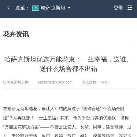
送至：
哈萨克斯坦
登录
花卉资讯
哈萨克斯坦优选万能花束：一生幸福，送谁、
送什么场合都不出错
哈萨克斯坦分网 kazakhstan.hxtx.com 浏览次数：1916
在哈萨克斯坦选花，最让人纠结的莫过于
“
送谁合适
”“
什么场合能
送
”
？别再犹豫！「
一生幸福
」花束，作为平台力荐的优选款，堪称
“
万能送花解决方案
”——
不管是送爱人、长辈、同事，还是老师、朋
友，无论面对恋情、生日、祝福、节日、婚礼、探望等场景，选它准