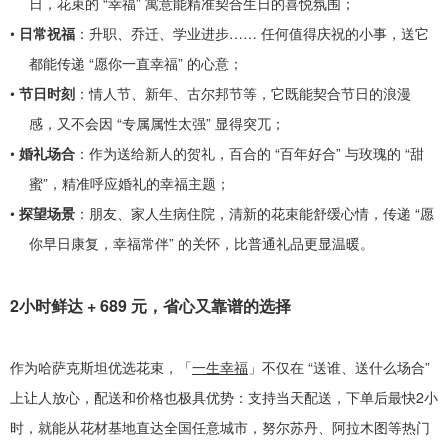
日，花束的
“
幸福
”
寓意能精准契合生日的喜悦氛围；
•
日常祝福
：升职、乔迁、学业进步
……
任何值得庆祝的小事，送它
都能传递
“
愿你一直幸福
”
的心意；
•
节日时刻
：情人节、新年、古尔邦节等，它既能契合节日的浪漫
感，又不会因
“
专属属性太强
”
显得突兀；
•
婚礼场合
：作为送给新人的贺礼，百合的
“
百年好合
”
与玫瑰的
“
甜
蜜
”
，精准呼应婚礼的幸福主题；
•
探望场景
：朋友、家人生病住院，清新的花束能舒缓心情，传递
“
愿
你早日康复，幸福常伴
”
的关怀，比普通礼品更显温暖。
2
小时鲜达
+ 689
元，省心又靠谱的选择
作为哈萨克斯坦优选花束，「
一生幸福
」不仅在
“
送谁、送什么场合
”
上让人放心，配送和价格也极具优势：支持当天配送，下单后最快
2
小
时，就能从花材基地直达全国任意城市，努尔苏丹、阿拉木图等热门