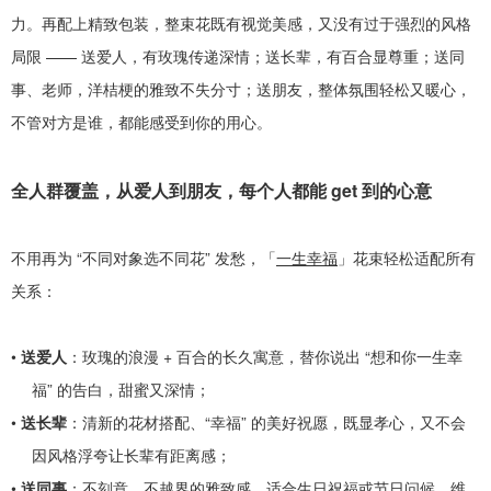
力。再配上精致包装，整束花既有视觉美感，又没有过于强烈的风格
局限
——
送爱人，有玫瑰传递深情；送长辈，有百合显尊重；送同
事、老师，洋桔梗的雅致不失分寸；送朋友，整体氛围轻松又暖心，
不管对方是谁，都能感受到你的用心。
全人群覆盖，从爱人到朋友，每个人都能
get
到的心意
不用再为
“
不同对象选不同花
”
发愁，「
一生幸福
」花束轻松适配所有
关系：
•
送爱人
：玫瑰的浪漫
+
百合的长久寓意，替你说出
“
想和你一生幸
福
”
的告白，甜蜜又深情；
•
送长辈
：清新的花材搭配、
“
幸福
”
的美好祝愿，既显孝心，又不会
因风格浮夸让长辈有距离感；
•
送同事
：不刻意、不越界的雅致感，适合生日祝福或节日问候，维