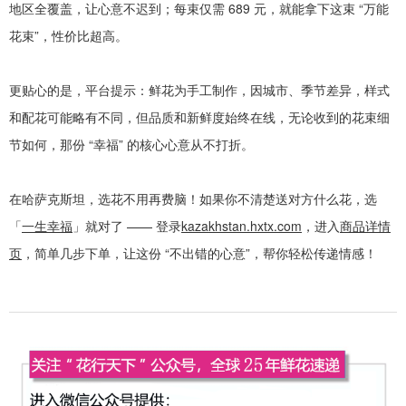
地区全覆盖，让心意不迟到；每束仅需
689
元，就能拿下这束
“
万能
花束
”
，性价比超高。
更贴心的是，平台提示：鲜花为手工制作，因城市、季节差异，样式
和配花可能略有不同，但品质和新鲜度始终在线，无论收到的花束细
节如何，那份
“
幸福
”
的核心心意从不打折。
在哈萨克斯坦，选花不用再费脑！如果你不清楚送对方什么花，选
「
一生幸福
」就对了
——
登录
kazakhstan.hxtx.com
，进入
商品详情
页
，简单几步下单，让这份
“
不出错的心意
”
，帮你轻松传递情感！